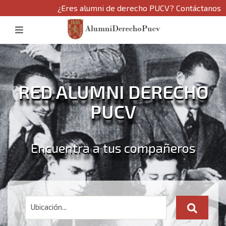
¿Eres alumni de derecho PUCV? Contáctanos
RED ALUMNI DERECHO
PUCV
Encuentra a tus compañeros
Ubicación...